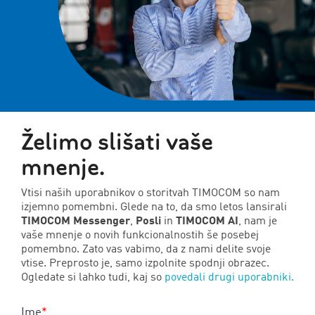
Želimo slišati vaše
mnenje.
Vtisi naših uporabnikov o storitvah TIMOCOM so nam
izjemno pomembni. Glede na to, da smo letos lansirali
TIMOCOM Messenger
,
Posli
in
TIMOCOM AI
, nam je
vaše mnenje o novih funkcionalnostih še posebej
pomembno. Zato vas vabimo, da z nami delite svoje
vtise. Preprosto je, samo izpolnite spodnji obrazec.
Ogledate si lahko tudi, kaj so
povedali drugi uporabniki.
Ime
*