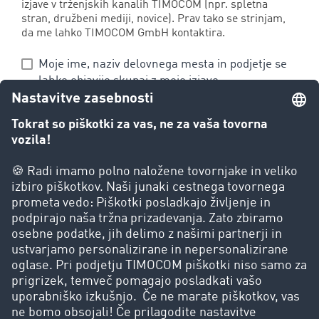
izjave v trženjskih kanalih TIMOCOM (npr. spletna
stran, družbeni mediji, novice). Prav tako se strinjam,
da me lahko TIMOCOM GmbH kontaktira.
Moje ime, naziv delovnega mesta in podjetje se
lahko objavijo skupaj z mojo izjavo.
TIMOCOM lahko mojo naloženo poslovno
fotografijo uporabi za navedene namene.
Potrjujem, da sem pooblaščen/a za deljenje in
uporabo te fotografije.
Želim redno prejemati informacije o ponudbah
in dogodkih podjetja TIMOCOM. V ta namen se
lahko na podlagi mojih podatkov ustvari osebni
uporabniški profil.
Svoje soglasje lahko kadarkoli prekličem. Podrobnejše
informacije o obdelavi podatkov najdete na:
Varstvo
podatkov