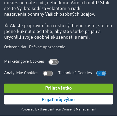
Viac než 55 000 zákazníkov sa
spolieha na TIMOCOM Road
Freight Marketplace.
Impressum |
Ochrana udajov
© TIMOCOM GmbH 2026. Všetky práva vyhradené.