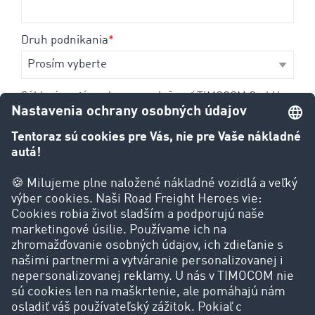
Druh podnikania
*
Súhlasím s tým, aby ma spoločnosť TIMOCOM GmbH
kontaktovala.
*
Zároveň si želám, aby ma spoločnosť TIMOCOM
GmbH pravidelne informovala o akciách,
produktoch a službách. Súhlasím s vytvorením
osobného používateľského profilu na základe
mojich údajov.
Svoj súhlas môžem kedykoľvek odvolať. Podrobnosti o
spracovaní údajov v časti:
Ochrana údajov
.
Alternatívne máte možnosť zakúpiť si príručku za poplatok 20,00
EUR. V tom prípade nám prosím pošlite e-mail na nasledujúcu adresu:
marketing@timocom.com.