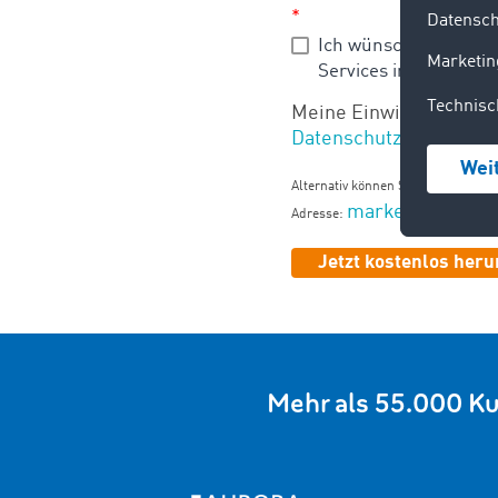
*
Ich wünsche außerde
Services informiert. I
Meine Einwilligung kan
Datenschutz
Alternativ können Sie das Whitepap
marketing@timo
Adresse:
Mehr als 55.000 K