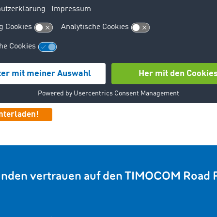
m, dass mich die TIMOCOM GmbH regelmäßig über Veransta
ch willige ein, dass auf Basis meiner Daten ein persönliches N
n ich jederzeit widerrufen. Einzelheiten zur Datenverar
er für 20,00 EUR kostenpflichtig bestellen. Schicken Sie uns dazu eine E-Mail an fo
com.com.
unden vertrauen auf den TIMOCOM Road F