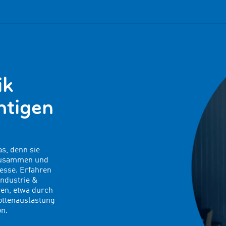
ik
htigen
s, denn sie
 zusammen und
zesse. Erfahren
Industrie &
ren, etwa durch
lottenauslastung
on.