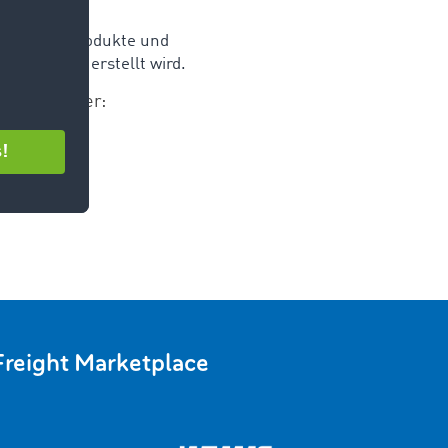
ltungen, Produkte und
utzerprofil erstellt wird.
beitung unter:
lgende
reight Marketplace