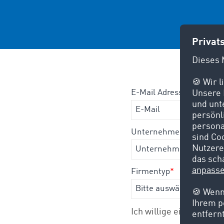
E-Mail Adresse
*
Unternehmensname
*
Firmentyp
*
Ich willige ein, von d