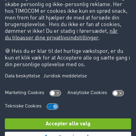
Mere end 55.000 kunder stoler
på TIMOCOMs
vejtransportmarked
Kolofon |
Databeskyttelse