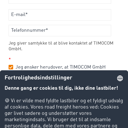
Jeg giver samtykke til at blive kontaktet af TIMOCOM
GmbH.
*
Jeg ønsker herudover, at TIMOCOM GmbH
regelmæssigt informerer mig om
arrangementer, produkter og serviceydelser.
Jeg giver samtykke til, at der må oprettes en
personlig brugerprofil på baggrund af mine
data.
Jeg kan når som helst trække mit samtykke tilbage.
Læs mere om databehandlingen på:
Databeskyttelse
|
TIMOCOM Augmented Logistics