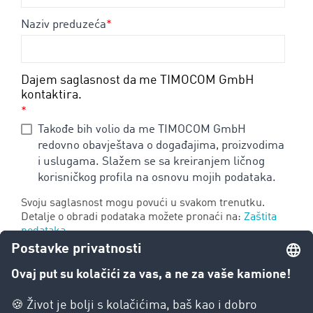
Naziv preduzeća
*
Dajem saglasnost da me TIMOCOM GmbH
kontaktira.
*
Takođe bih volio da me TIMOCOM GmbH
redovno obavještava o događajima, proizvodima
i uslugama. Slažem se sa kreiranjem ličnog
korisničkog profila na osnovu mojih podataka.
Svoju saglasnost mogu povući u svakom trenutku.
Detalje o obradi podataka možete pronaći na:
Zaštita
podataka
Alternativno, možete naručiti dokument uz naknadu od 20,00 EUR. Da
biste to uradili, pošaljite nam email na sljedeću adresu:
marketing@timocom.com
Alternativno, možete naručiti Belu knjigu uz naknadu od 20,00 EUR. Da
biste to uradili, pošaljite nam e-mejl na sledeću adresu: